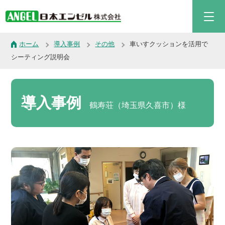
ホーム
導入事例
その他
車いすクッションを活用で
シーティング説明会
導入事例
鶴寿荘（埼玉県久喜市）様