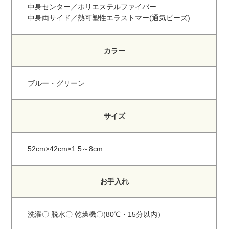
中身センター／ポリエステルファイバー
中身両サイド／熱可塑性エラストマー(通気ビーズ)
カラー
ブルー・グリーン
サイズ
52cm×42cm×1.5～8cm
お手入れ
洗濯〇 脱水〇 乾燥機〇(80℃・15分以内）