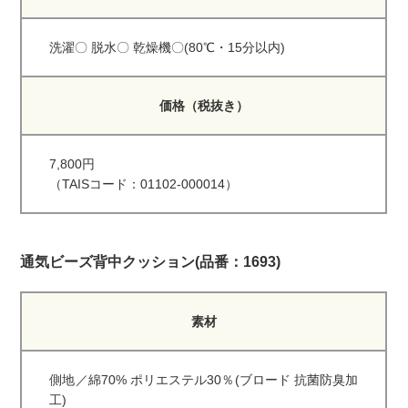
洗濯〇 脱水〇 乾燥機〇(80℃・15分以内)
価格（税抜き）
7,800円
（TAISコード：01102-000014）
通気ビーズ背中クッション(品番：1693)
素材
側地／綿70% ポリエステル30％(ブロード 抗菌防臭加
工)