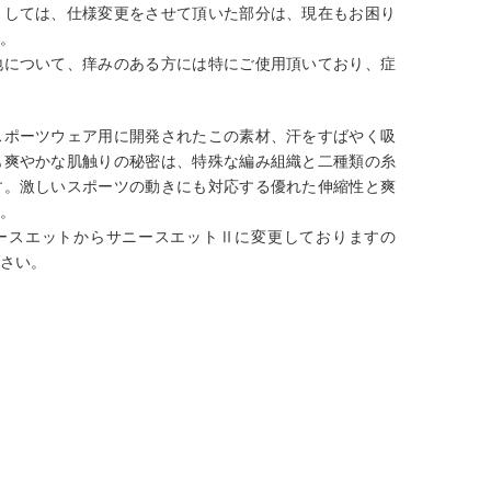
としては、仕様変更をさせて頂いた部分は、現在もお困り
す。
地について、痒みのある方には特にご使用頂いており、症
。
スポーツウェア用に開発されたこの素材、汗をすばやく吸
も爽やかな肌触りの秘密は、特殊な編み組織と二種類の糸
す。激しいスポーツの動きにも対応する優れた伸縮性と爽
す。
ースエットからサニースエットⅡに変更しておりますの
ださい。