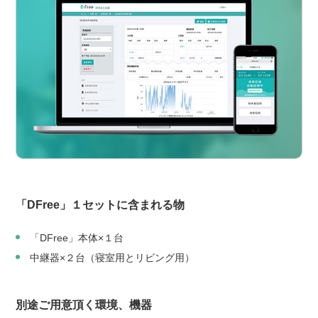
「DFree」１セットに含まれる物
「DFree」本体×１台
中継器×２台（寝室用とリビング用）
別途ご用意頂く環境、機器