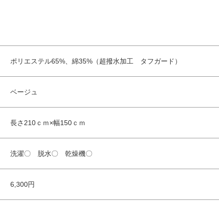
ポリエステル65%、綿35%（超撥水加工 タフガード）
ベージュ
長さ210ｃｍ×幅150ｃｍ
洗濯〇 脱水〇 乾燥機〇
6,300円