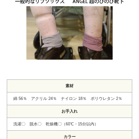
素材
綿 56％ アクリル 24％ ナイロン 18％ ポリウレタン 2％
お手入れ
洗濯〇 脱水〇 乾燥機〇（60℃・15分以内）
カラー