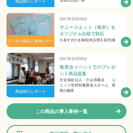
玉県比企郡）様
商品納入レポート
2017年10月06日
サニースエット（病衣）を
オリジナル仕様で対応
久喜すずのき病院(埼玉県久喜市)様
エンゼル商品ご使用レポー
ト
2017年10月05日
敬老会イベントでのプレゼ
ント商品提案
社会福祉法人 小山清風会 ユ
ニット型特別養護老人ホーム 星
座の森様
商品納入レポート
この商品の導⼊事例⼀覧