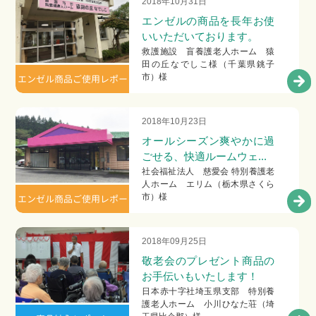
2018年10月31日
エンゼルの商品を長年お使
いいただいております。
救護施設 盲養護老人ホーム 猿
田の丘なでしこ様（千葉県銚子
市）様
エンゼル商品ご使用レポー
ト
2018年10月23日
オールシーズン爽やかに過
ごせる、快適ルームウェ...
社会福祉法人 慈愛会 特別養護老
人ホーム エリム（栃木県さくら
市）様
エンゼル商品ご使用レポー
ト
2018年09月25日
敬老会のプレゼント商品の
お手伝いもいたします！
日本赤十字社埼玉県支部 特別養
護老人ホーム 小川ひなた荘（埼