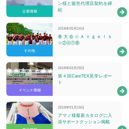
ン様と販売代理店契約を締
結
企業情報
2018年05月24日
春大会☆Ａｎｇｅｌｓ
☆②⓪①⑧
その他
2018年03月29日
第４回CareTEX見学レポー
ト
イベント情報
2018年01月19日
アマノ様最新カタログに入
浴サポートクッション掲載