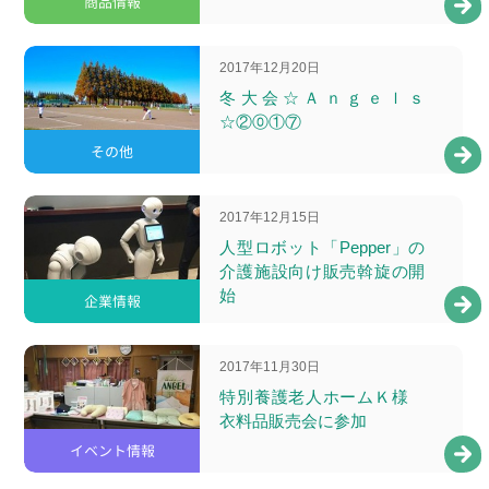
商品情報
2017年12月20日
冬大会☆Ａｎｇｅｌｓ
☆②⓪①⑦
その他
2017年12月15日
人型ロボット「Pepper」の
介護施設向け販売斡旋の開
始
企業情報
2017年11月30日
特別養護老人ホームＫ様
衣料品販売会に参加
イベント情報